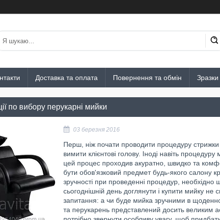
нтакти
Доставка та оплата
Повернення та обмін
Зразки
ії по вибору перукарні мийки
03 березня 2016
Перш, ніж почати проводити процедуру стрижки
вимити клієнтові голову. Іноді навіть процедуру
цей процес проходив акуратно, швидко та комф
бути обов'язковий предмет будь-якого салону кр
зручності при проведенні процедур, необхідно
сьогоднішній день доглянути і купити мийку не 
запитання: а чи буде мийка зручними в щоденн
та перукарень представлений досить великим а
потрібно звернути особливу увагу, щоб придбат