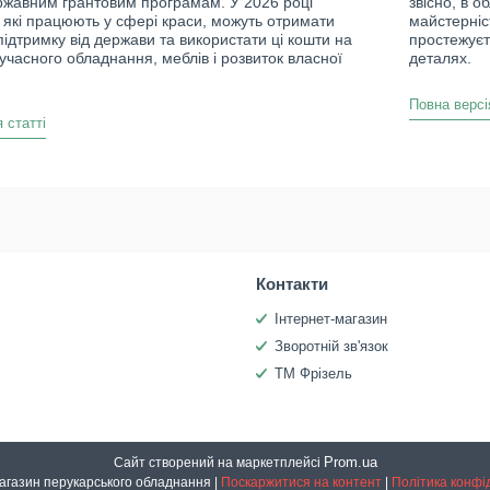
ржавним грантовим програмам. У 2026 році
звісно, в о
, які працюють у сфері краси, можуть отримати
майстерніст
ідтримку від держави та використати ці кошти на
простежуєт
учасного обладнання, меблів і розвиток власної
деталях.
Повна версі
 статті
Контакти
Інтернет-магазин
Зворотній зв'язок
ТМ Фрізель
Prom.ua
Сайт створений на маркетплейсі
Інтернет-магазин перукарського обладнання |
Поскаржитися на контент
|
Політика конфі