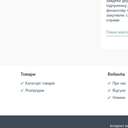
завдяки де
підприємці
фінансову п
закупівлю с
справи.
Повна версія
Товари
Bellavita
Категорії товарів
Про нас
Розпродаж
Відгуки
Новини