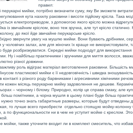
правил:
і перукарні мийки, потрібно визначити суму, яку Ви зможете витратит
егулювання кута нахилу раковини і висоти підйому крісла. Така мод
ється електроприводом, з допомогою якого крісло можна відрегулюв
ка із звичайним кріслом, воно теж зручна, але тут крісло статичн
-колону, до якої йде звичайне перукарське крісло.
бхідно звернути увагу на мушлю мийки. Вони бувають дрібними, сере
 у чоловічих залах, але для жіночих їх краще не використовувати, та
о буде розбризкуватися. Середні мийки подходут для використання і 
ми. Ну і найбільш практичними і зручними для миття волосся, вваж
лютно різної довжини.
, важливу роль відіграє матеріал виготовлення раковини. Більшість
Мінусом пластикової мийки є її недовговічність і швидка зношуваніст
в контакті з різного роду барвниками і агресивними хімічними речо
ати кожен місяць перукарню мийку задоволення не дешеве. Кераміч
ьорах – чорному і білому. Природно, колір це справа смаку, але ку
ь більш помітними, а чорна мушля в цьому плані буде більш практи
м нужно точно знать габаритные размеры, которые будут отведены 
кая, то лучше всего приобрести отдельно стоящую мойку-колонну 
, а по функциональности ни в чем не уступит мойке с креслом. Эт
кой.
е мойки, также уточните входит ли в комплект смеситель, что изб