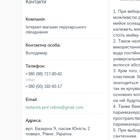
Контакти
1. При вибор
можливістю р
мийок оснащу
Інтернет-магазин перукарського
належить мий
обладнання
стоїть мийку
2. Також нео
використання
вода постійн
Володимир
універсальни
волосся абсо
3. Крім того
+380 (98) 717-90-42
пластикові. 
Viber
знаходиться 
+380 (50) 192-93-17
так як купув
основних кол
на ній будут
4. Также Ва
bellavita.prof.online@gmail.com
парикмахерс
пространство
парикмахерс
вул. Базарна 9, пасаж Юність 2
5. При выбор
поверх, Рівне, Україна
сантехники.