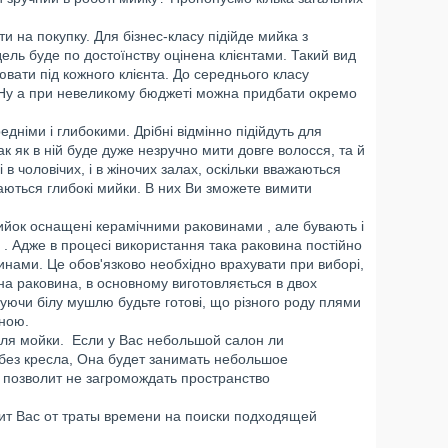
и на покупку. Для бізнес-класу підійде мийка з
ель буде по достоїнству оцінена клієнтами. Такий вид
ати під кожного клієнта. До середнього класу
о. Ну а при невеликому бюджеті можна придбати окремо
дніми і глибокими. Дрібні відмінно підійдуть для
к як в ній буде дуже незручно мити довге волосся, та й
в чоловічих, і в жіночих залах, оскільки вважаються
аються глибокі мийки. В них Ви зможете вимити
 мийок оснащені керамічними раковинами , але бувають і
ь . Адже в процесі використання така раковина постійно
винами. Це обов'язково необхідно врахувати при виборі,
на раковина, в основному виготовляється в двох
пуючи білу мушлю будьте готові, що різного роду плями
чною.
для мойки. Если у Вас небольшой салон ли
без кресла, Она будет занимать небольшое
о позволит не загромождать пространство
авит Вас от траты времени на поиски подходящей