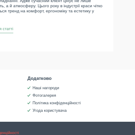
бладнанні. Адже сучасний клієнт цінує не лише
ь, а й атмосферу. Цього року в індустрії краси чітко
ься тренд на комфорт, ергономіку та естетику у
я статті
Додатково
Наші нагороди
Фотогалерея
Політика конфіденційності
Угода користувача
денційності