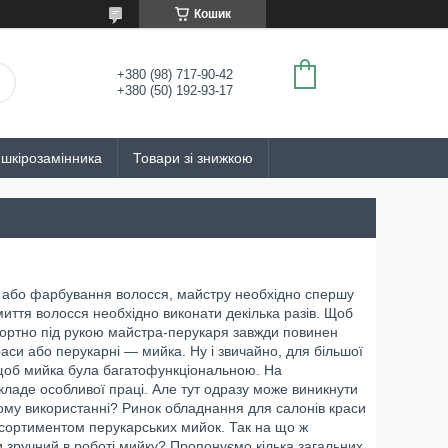
Кошик
+380 (98) 717-90-42
+380 (50) 192-93-17
 шкірозамінника
Товари зі знижкою
 або фарбування волосся, майстру необхідно спершу
 миття волосся необхідно виконати декілька разів. Щоб
ортно під рукою майстра-перукаря завжди повинен
аси або перукарні — мийка. Ну і звичайно, для більшої
 щоб мийка була багатофункціональною. На
складе особливої праці. Але тут одразу може виникнути
ому використанні? Ринок обладнання для салонів краси
сортиментом перукарських мийок. Так на що ж
и зручний в роботі мийку? Пропонуємо кілька загальних