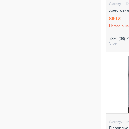
D
Хрестови
880 ₴
Немає в на
+380 (98) 7
Viber
г
Гідравлік