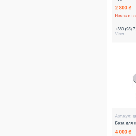
2 800 ₴
Немає в на
+380 (98) 7
Viber
д
База для к
4 000 ₴