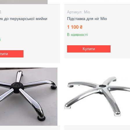
1
Mio
ик до перукарської мийки
Підставка для ніг Mio
1 100 ₴
В наявності
і
Купити
пити