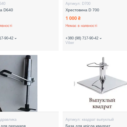
640
D700
на D640
Хрестовина D 700
1 000 ₴
явності
Немає в наявності
17-90-42
+380 (98) 717-90-42
Viber
идравлика
квадрат выпуклый
а для перукаря
База для крісла квадрат