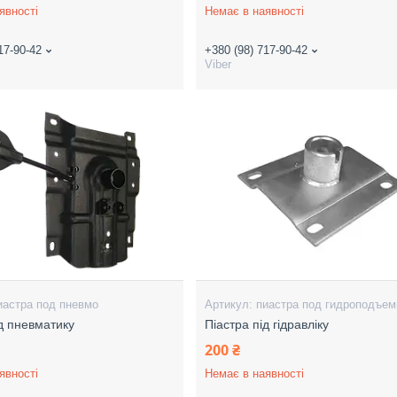
явності
Немає в наявності
17-90-42
+380 (98) 717-90-42
Viber
иастра под пневмо
пиастра под гидроподъем
ід пневматику
Піастра під гідравліку
200 ₴
явності
Немає в наявності