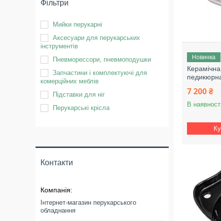
Фільтри
Мийки перукарні
Аксесуари для перукарських
інструментів
Новинка
Пневморессори, пневмоподушки
Керамічна
Запчастини і комплектуючі для
педикюрн
комерційних меблів
7 200 ₴
Підставки для ніг
В наявност
Перукарські крісла
Ку
Контакти
Інтернет-магазин перукарського
обладнання