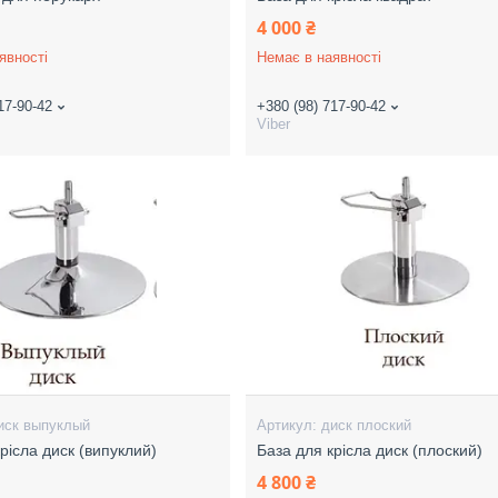
4 000 ₴
явності
Немає в наявності
17-90-42
+380 (98) 717-90-42
Viber
иск выпуклый
диск плоский
рісла диск (випуклий)
База для крісла диск (плоский)
4 800 ₴