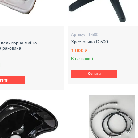
D500
Хрестовина D 500
 педикюрна мийка.
а раковина
1 000 ₴
В наявності
і
Купити
пити