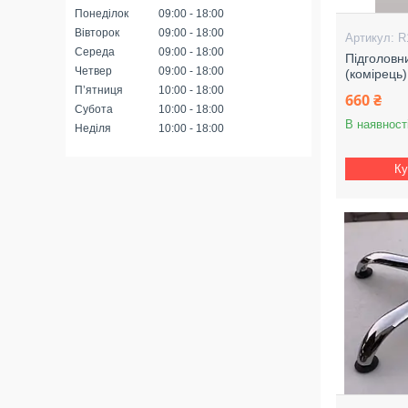
Понеділок
09:00
18:00
Вівторок
09:00
18:00
R
Середа
09:00
18:00
Підголовн
Четвер
09:00
18:00
(комірець)
Пʼятниця
10:00
18:00
660 ₴
Субота
10:00
18:00
В наявност
Неділя
10:00
18:00
Ку