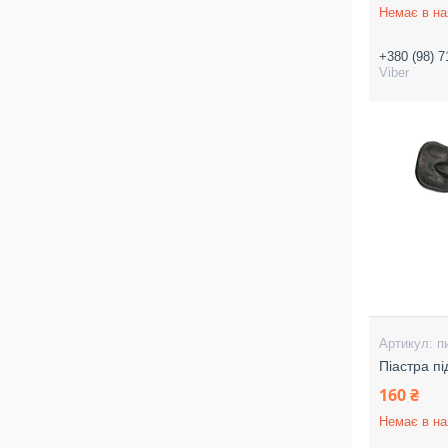
Немає в на
+380 (98) 7
Viber
п
Піастра п
160 ₴
Немає в на