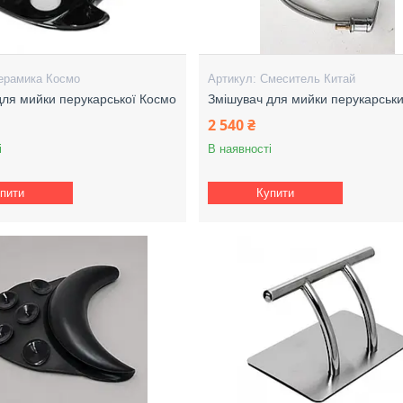
ерамика Космо
Смеситель Китай
для мийки перукарської Космо
Змішувач для мийки перукарськ
2 540 ₴
і
В наявності
пити
Купити