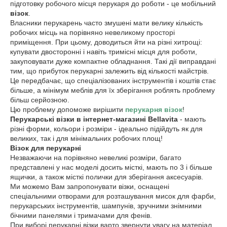
підготовку робочого місця перукаря до роботи - це мобільний
візок
.
Власники перукарень часто змушені мати велику кількість
робочих місць на порівняно невеликому просторі
приміщення. При цьому, доводиться йти на різні хитрощі:
купувати двосторонні і навіть тримісні місця для роботи,
закуповувати дуже компактне обладнання. Такі дії виправдані
тим, що прибуток перукарні залежить від кількості майстрів.
Це передбачає, що спеціалізованих інструментів і коштів стає
більше, а мінімум меблів для їх зберігання роблять проблему
більш серйозною.
Цю проблему допоможе вирішити
перукарня візок
!
Перукарські візки в інтернет-магазині Bellavita
- мають
різні форми, кольори і розміри - ідеально підійдуть як для
великих, так і для мінімальних робочих площ!
Візок для перукарні
Незважаючи на порівняно невеликі розміри, багато
представлені у нас моделі досить місткі, мають по 3 і більше
ящички, а також місткі полички для зберігання аксесуарів.
Ми можемо Вам запропонувати візки, оснащені
спеціальними отворами для розташування мисок для фарби,
перукарських інструментів, шампунів, зручними знімними
бічними панелями і тримачами для фенів.
При виборі перукарні візки варто звернути увагу на матеріал,