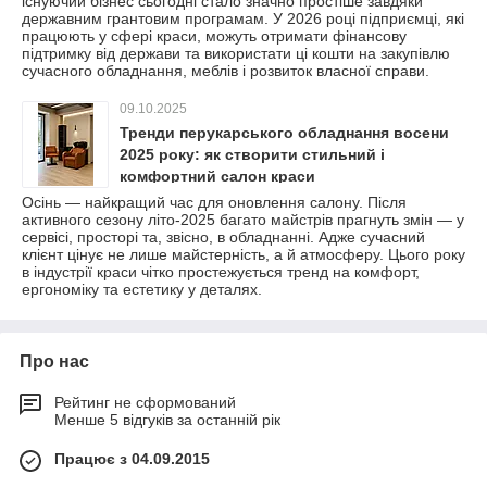
існуючий бізнес сьогодні стало значно простіше завдяки
державним грантовим програмам. У 2026 році підприємці, які
працюють у сфері краси, можуть отримати фінансову
підтримку від держави та використати ці кошти на закупівлю
сучасного обладнання, меблів і розвиток власної справи.
09.10.2025
Тренди перукарського обладнання восени
2025 року: як створити стильний і
комфортний салон краси
Осінь — найкращий час для оновлення салону. Після
активного сезону літо-2025 багато майстрів прагнуть змін — у
сервісі, просторі та, звісно, в обладнанні. Адже сучасний
клієнт цінує не лише майстерність, а й атмосферу. Цього року
в індустрії краси чітко простежується тренд на комфорт,
ергономіку та естетику у деталях.
Про нас
Рейтинг не сформований
Менше 5 відгуків за останній рік
Працює з 04.09.2015