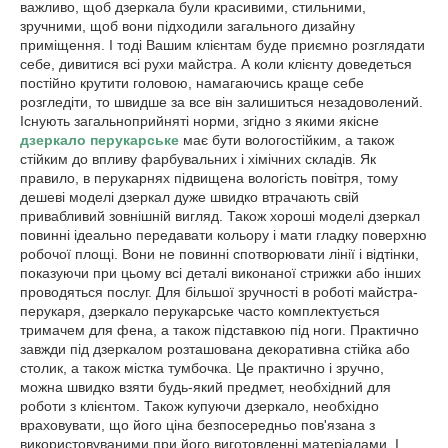
важливо, щоб дзеркала були красивими, стильними,
зручними, щоб вони підходили загального дизайну
приміщення. І тоді Вашим клієнтам буде приємно розглядати
себе, дивитися всі рухи майстра. А коли клієнту доведеться
постійно крутити головою, намагаючись краще себе
розгледіти, то швидше за все він залишиться незадоволений.
Існують загальноприйняті норми, згідно з якими якісне
дзеркало перукарське
має бути вологостійким, а також
стійким до впливу фарбувальних і хімічних складів. Як
правило, в перукарнях підвищена вологість повітря, тому
дешеві моделі дзеркал дуже швидко втрачають свій
привабливий зовнішній вигляд. Також хороші моделі дзеркал
повинні ідеально передавати кольору і мати гладку поверхню
робочої площі. Вони не повинні спотворювати лінії і відтінки,
показуючи при цьому всі деталі виконаної стрижки або інших
проводяться послуг. Для більшої зручності в роботі майстра-
перукаря, дзеркало перукарське часто комплектується
тримачем для фена, а також підставкою під ноги. Практично
завжди під дзеркалом розташована декоративна стійка або
столик, а також містка тумбочка. Це практично і зручно,
можна швидко взяти будь-який предмет, необхідний для
роботи з клієнтом. Також купуючи дзеркало, необхідно
враховувати, що його ціна безпосередньо пов'язана з
використовуваними при його виготовленні матеріалами. І