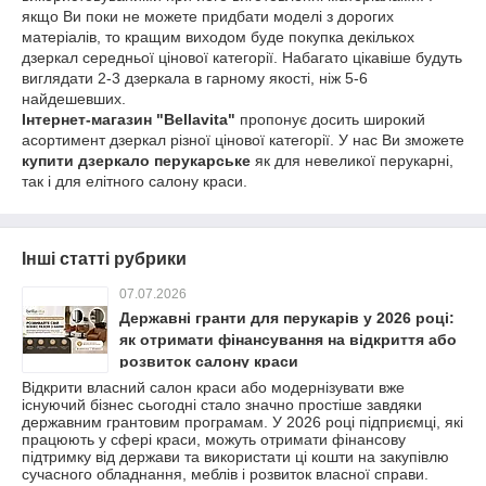
якщо Ви поки не можете придбати моделі з дорогих
матеріалів, то кращим виходом буде покупка декількох
дзеркал середньої цінової категорії. Набагато цікавіше будуть
виглядати 2-3 дзеркала в гарному якості, ніж 5-6
найдешевших.
Інтернет-магазин "Bellavita"
пропонує досить широкий
асортимент дзеркал різної цінової категорії. У нас Ви зможете
купити дзеркало перукарське
як для невеликої перукарні,
так і для елітного салону краси.
Інші статті рубрики
07.07.2026
Державні гранти для перукарів у 2026 році:
як отримати фінансування на відкриття або
розвиток салону краси
Відкрити власний салон краси або модернізувати вже
існуючий бізнес сьогодні стало значно простіше завдяки
державним грантовим програмам. У 2026 році підприємці, які
працюють у сфері краси, можуть отримати фінансову
підтримку від держави та використати ці кошти на закупівлю
сучасного обладнання, меблів і розвиток власної справи.