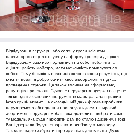
Відвідування перукарні або салону краси клієнтам
насамперед звертають увагу на форму і розміри дзеркал.
Відвідувачам важливо подивитися на себе, побачити та
оцінити роботу майстра, мати можливість помилуватися
собою. Тому більшість власників салонів краси розуміють, що
клієнти повинні добре бачити своє відображення під час
проведення стрижки. Це також впливає на сформовану
репутацію про салоні. Сучасне перукарське дзеркало - це не
тільки один з основних інструментів майстра, але і цікавий
інтер'єрний акцент. На сьогоднішній день фірми-виробники
перукарського обладнання пропонують досить широкий
асортимент перукарні меблів, яка дозволить підібрати саме
ту модель, яка буде підходити Вам по стилю і дизайну. І тоді
Ваші дзеркала будуть створювати особливу атмосферу.
Також не варто забувати і про зручність для клієнта. Дуже