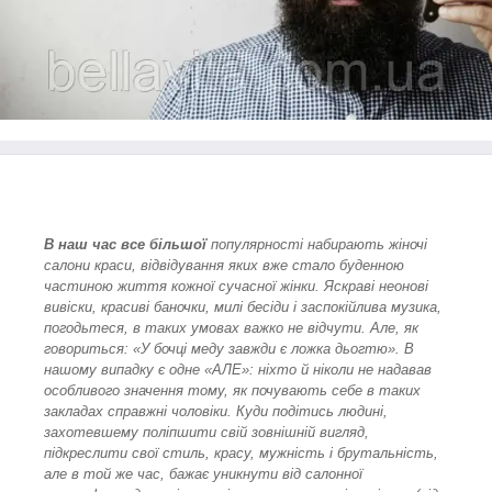
В наш час все більшої
популярності набирають жіночі
салони краси, відвідування яких вже стало буденною
частиною життя кожної сучасної жінки. Яскраві неонові
вивіски, красиві баночки, милі бесіди і заспокійлива музика,
погодьтеся, в таких умовах важко не відчути. Але, як
говориться: «У бочці меду завжди є ложка дьогтю». В
нашому випадку є одне «АЛЕ»: ніхто й ніколи не надавав
особливого значення тому, як почувають себе в таких
закладах справжні чоловіки. Куди подітись людині,
захотевшему поліпшити свій зовнішній вигляд,
підкреслити свої стиль, красу, мужність і брутальність,
але в той же час, бажає уникнути від салонної