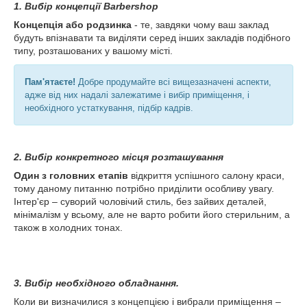
1
.
Вибір концепції Barbershop
Концепція або родзинка
- те, завдяки чому ваш заклад
будуть впізнавати та виділяти серед інших закладів подібного
типу, розташованих у вашому місті.
Пам'ятаєте!
Добре продумайте всі вищезазначені аспекти,
адже від них надалі залежатиме і вибір приміщення, і
необхідного устаткування, підбір кадрів.
2. Вибір конкретного місця розташування
Один з головних етапів
відкриття успішного салону краси,
тому даному питанню потрібно приділити особливу увагу.
Інтер'єр – суворий чоловічий стиль, без зайвих деталей,
мінімалізм у всьому, але не варто робити його стерильним, а
також в холодних тонах.
3. Вибір необхідного обладнання.
Коли ви визначилися з концепцією і вибрали приміщення –