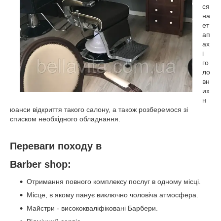
ся
на
ет
ап
ах
і
го
ло
вн
их
н
юанси відкриття такого салону, а також розберемося зі
списком необхідного обладнання.
Переваги походу в
Barber shop:
Отримання повного комплексу послуг в одному місці.
Місце, в якому панує виключно чоловіча атмосфера.
Майстри - висококваліфіковані Барбери.