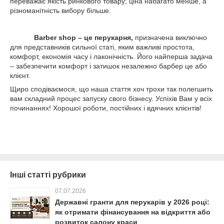
переважає якість ринкового товару; ціна набагато менше, а
різноманітність вибору більше.
Barber shop – це перукарня,
призначена виключно
для представників сильної статі, яким важливі простота,
комфорт, економія часу і лаконічність. Його найперша задача
– забезпечити комфорт і затишок незалежно барбер це або
клієнт.
Щиро сподіваємося, що наша стаття хоч трохи так полегшить
вам складний процес запуску свого бізнесу. Успіхів Вам у всіх
починаннях! Хорошої роботи, постійних і вдячних клієнтів!
Інші статті рубрики
07.07.2026
Державні гранти для перукарів у 2026 році:
як отримати фінансування на відкриття або
розвиток салону краси