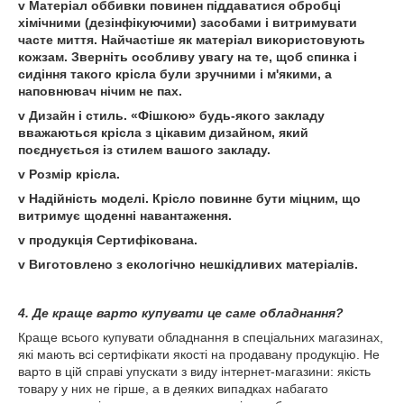
v Матеріал оббивки повинен піддаватися обробці
хімічними (дезінфікуючими) засобами і витримувати
часте миття. Найчастіше як матеріал використовують
кожзам. Зверніть особливу увагу на те, щоб спинка і
сидіння такого крісла були зручними і м'якими, а
наповнювач нічим не пах.
v Дизайн і стиль. «Фішкою» будь-якого закладу
вважаються крісла з цікавим дизайном, який
поєднується із стилем вашого закладу.
v Розмір крісла.
v Надійність моделі. Крісло повинне бути міцним, що
витримує щоденні навантаження.
v продукція Сертифікована.
v Виготовлено з екологічно нешкідливих матеріалів.
4. Де краще варто купувати це саме обладнання?
Краще всього купувати обладнання в спеціальних магазинах,
які мають всі сертифікати якості на продавану продукцію. Не
варто в цій справі упускати з виду інтернет-магазини: якість
товару у них не гірше, а в деяких випадках набагато