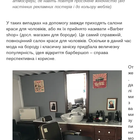
атмосфери, де навіть повітря просочене жіночністю (від
настінних рекламних постерів і до кольору меблів).
У таких випадках на допомогу завжди приходять салони
краси для чоловіків, або як їх прийнято називати «Barber
shop» (досл. магазин для бороди). Це самий справжній,
повноцінний салон краси для чоловіків. Оскільки в даний час
мода на бороду і класичну зачіску придбала величезну
популярність, ідея відкриття барбершоп – справа
перспективна і корисне.
От
же
,
да
лі
ми
з
ва
ми
зу
пи
ни
мо