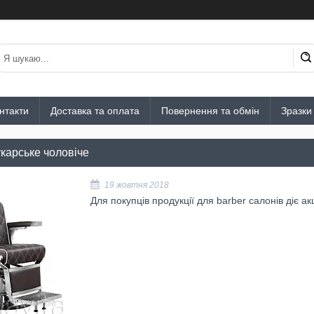
нтакти
Доставка та оплата
Повернення та обмін
Зразки
укарське чоловіче
19 жовтня 2018
Для покупців продукції для barber салонів діє акц