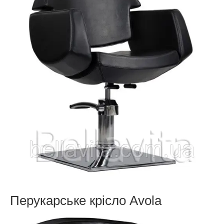
Перукарське крісло Avola