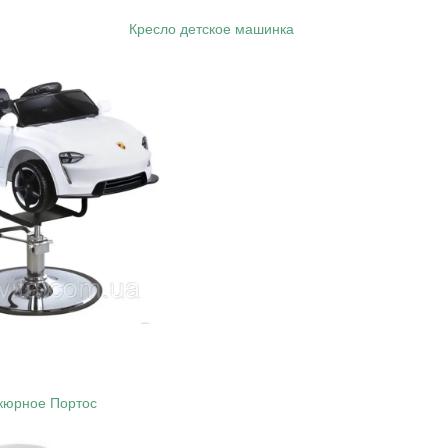
Кресло детское машинка
кюрное Портос