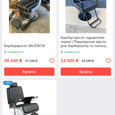
Барбер-крісло гідравлічне
чорне | Перукарське крісло
Барберкрісло VALENCIA
для барбершопу та салону
краси
В наявності
В наявності
28 040
14 500
₴
₴
37 182 ₴
18 150 ₴
Купити
Купити
–8%