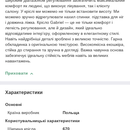
широким діапазоном регулювання забезпечить максимальний
комфорт як людині, що виконує лікування, так і клієнту
салону. У кріслі ми можемо не тільки встановити висоту. Ми
можемо зручно відрегулювати нахил спинки. підставка для ніг
і довжина ліжка. Крісло Gabriel — це не тільки комфорт і
легкість регулювання, але й дизайн, який ідеально
відповідатиме інтер'єру, оформленому в елегантному стилі.
Навіть найдрібніші деталі зроблені з великою точністю. Гарна
обкладинка з оригінальною текстурою. Високоякісна екошкіра,
стійка до стирання та зручна в догляді. Важка чавунна основа
забезпечує ідеальну стійкість меблів навіть за великих
навантажень.
Приховати
Характеристики
Основні
Країна виробник
Польща
Користувальницькі характеристики
Ширина крісла
670