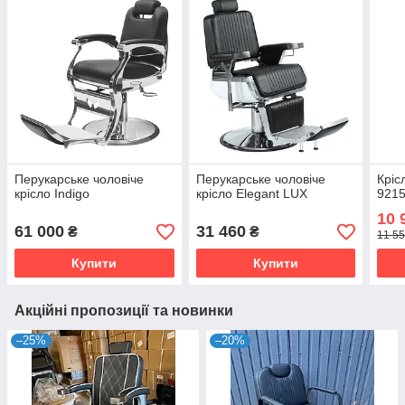
Перукарське чоловіче
Перукарське чоловіче
Кріс
крісло Indigo
крісло Elegant LUX
921
10 
61 000
31 460
₴
₴
11 55
Купити
Купити
Акційні пропозиції та новинки
–25%
–20%