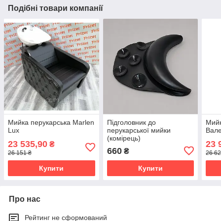
Подібні товари компанії
Мийка перукарська Marlen
Підголовник до
Мийк
Lux
перукарської мийки
Вале
(комірець)
23 535,90
23 
₴
660
₴
26 151 ₴
26 62
Купити
Купити
Про нас
Рейтинг не сформований