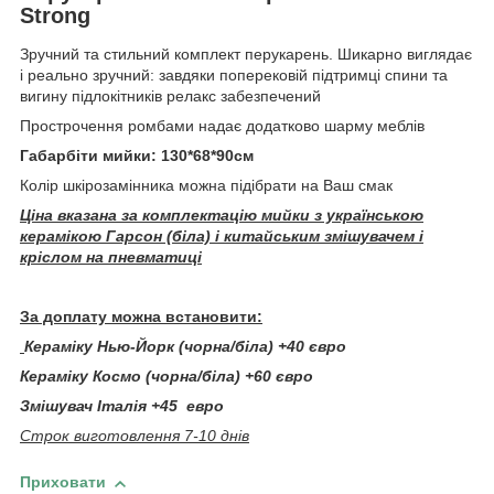
Strong
Зручний та стильний комплект перукарень. Шикарно виглядає
і реально зручний: завдяки поперековій підтримці спини та
вигину підлокітників релакс забезпечений
Прострочення ромбами надає додатково шарму меблів
Габарбіти мийки: 130*68*90см
Колір шкірозамінника можна підібрати на Ваш смак
Ціна вказана за комплектацію мийки з українською
керамікою Гарсон (біла) і китайським змішувачем і
кріслом на пневматиці
За доплату можна встановити:
Кераміку Нью-Йорк (чорна/біла) +40 євро
Кераміку Космо (чорна/біла) +60 євро
Змішувач Італія +45 евро
Строк виготовлення 7-10 днів
Приховати