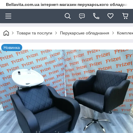
Bellavita.com.ua інтернет-магазин перукарського обладнана
Товари та послуги
Перукарське обладнання
Комплек
Новинка