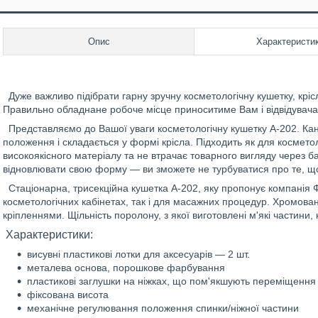
Опис
Характеристи
Дуже важливо підібрати гарну зручну косметологічну кушетку, крісл
Правильно обладнане робоче місце приноситиме Вам і відвідувача
Представляємо до Вашої уваги косметологічну кушетку А-202. Кан
положення і складається у формі крісла. Підходить як для космето
високоякісного матеріалу та не втрачає товарного вигляду через б
відновлювати свою форму — ви зможете не турбуватися про те, щ
Стаціонарна, трисекційна кушетка А-202, яку пропонує компанія 
косметологічних кабінетах, так і для масажних процедур. Хромован
кріпленнями. Щільність поролону, з якої виготовлені м'які частини,
Характеристики:
висувні пластикові лотки для аксесуарів — 2 шт.
металева основа, порошкове фарбування
пластикові заглушки на ніжках, що пом'якшують переміщення 
фіксована висота
механічне регулювання положення спинки/ніжної частини