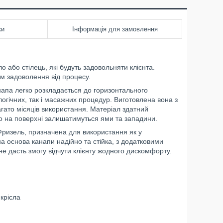
ки
Інформація для замовлення
о або стілець, які будуть задовольняти клієнта.
м задоволення від процесу.
апа легко розкладається до горизонтального
логічних, так і масажних процедур. Виготовлена вона з
агато місяців використання. Матеріал здатний
о на поверхні залишатимуться ями та западини.
Фризель, призначена для використання як у
а основа канапи надійно та стійка, з додатковими
 не дасть змогу відчути клієнту жодного дискомфорту.
крісла