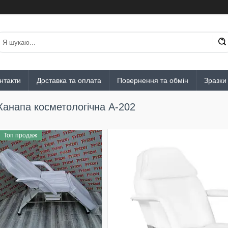
нтакти
Доставка та оплата
Повернення та обмін
Зразки
Канапа косметологічна А-202
Топ продаж