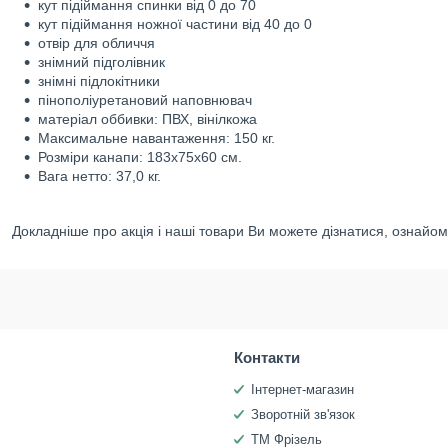
кут підіймання спинки від 0 до 70
кут підіймання ножної частини від 40 до 0
отвір для обличчя
знімний підголівник
знімні підлокітники
пінополіуретановий наповнювач
матеріал оббивки: ПВХ, вінілкожа
Максимальне навантаження: 150 кг.
Розміри канапи: 183х75х60 см.
Вага нетто: 37,0 кг.
Докладніше про акція і наші товари Ви можете дізнатися, ознайо
Контакти
Інтернет-магазин
Зворотній зв'язок
ТМ Фрізель