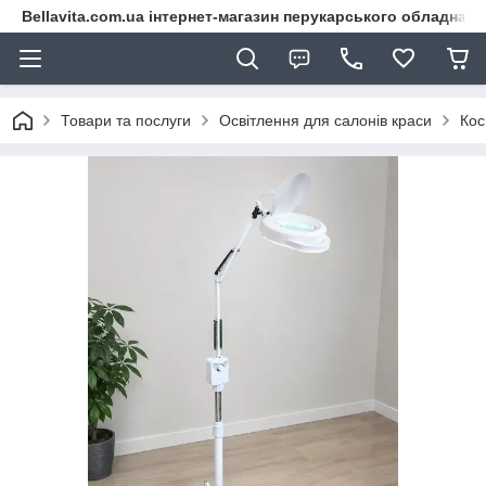
Bellavita.com.ua інтернет-магазин перукарського обладнана
Товари та послуги
Освітлення для салонів краси
Кос