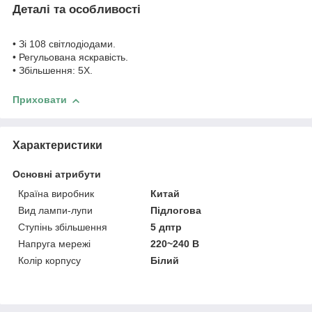
Деталі та особливості
• Зі 108 світлодіодами.
• Регульована яскравість.
• Збільшення: 5X.
Приховати
Характеристики
Основні атрибути
Країна виробник
Китай
Вид лампи-лупи
Підлогова
Ступінь збільшення
5 дптр
Напруга мережі
220~240 В
Колір корпусу
Білий