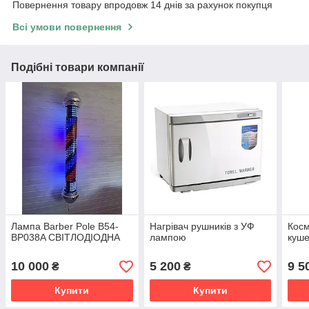
Повернення товару впродовж 14 днів за рахунок покупця
Всі умови повернення
Подібні товари компанії
Лампа Barber Pole B54-
Нагрівач рушників з УФ
Косм
BP038A СВІТЛОДІОДНА
лампою
куше
10 000
5 200
9 5
₴
₴
Купити
Купити