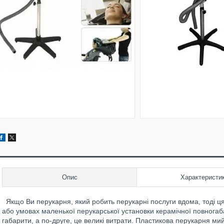
Опис
Характеристи
Якщо Ви перукарня, який робить перукарні послуги вдома, тоді ц
або умовах маленької перукарської установки керамічної повногаб
габарити, а по-друге, це великі витрати. Пластикова перукарня мий