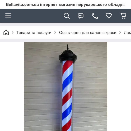
Bellavita.com.ua інтернет-магазин перукарського обладнана
Товари та послуги
Освітлення для салонів краси
Лам