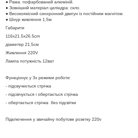
● Рама: пофарбований алюміній.
● Зовнішній матеріал циліндра: скло.
● Високоякісний синхронний двигун із постійним магнітом.
● Шнур живлення 1,5м
Габарити
116x21.5x26.5cm
діаметер 21,5см
Живлення 220V
Лампа потужність 12ват
Функціонує у 3х режими роботи:
- підсвучеється стрічка
- підсвічується і обертається стрічка
- обертається стрічка без підсвітки
Підключення у звичайну побутове розетку 220v