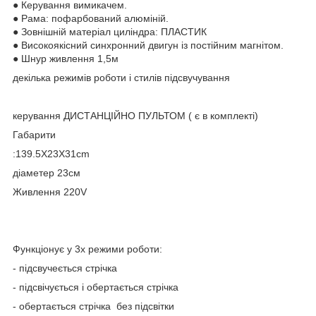
● Керування вимикачем.
● Рама: пофарбований алюміній.
● Зовнішній матеріал циліндра: ПЛАСТИК
● Високоякісний синхронний двигун із постійним магнітом.
● Шнур живлення 1,5м
декілька режимів роботи і стилів підсвучування
керування ДИСТАНЦІЙНО ПУЛЬТОМ ( є в комплекті)
Габарити
:139.5X23X31cm
діаметер 23см
Живлення 220V
Функціонує у 3х режими роботи:
- підсвучеється стрічка
- підсвічується і обертається стрічка
- обертається стрічка без підсвітки