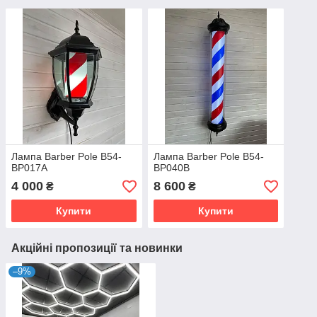
Лампа Barber Pole B54-
Лампа Barber Pole B54-
BP017A
BP040В
4 000
8 600
₴
₴
Купити
Купити
Акційні пропозиції та новинки
–9%