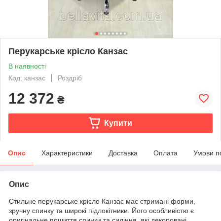
Перукарське крісло Канзас
В наявності
Код: канзас
Роздріб
12 372
₴
Купити
Опис
Характеристики
Доставка
Оплата
Умови п
Опис
Стильне перукарське крісло Канзас має стримані форми,
зручну спинку та широкі підлокітники. Його особливістю є
оригінальне пошиття спинки та сидіння, які декоровані