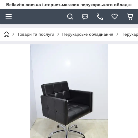
Bellavita.com.ua інтернет-магазин перукарського обладнана
Товари та послуги
Перукарське обладнання
Перукар