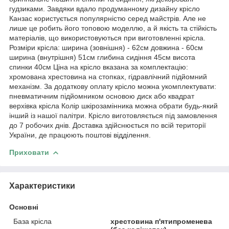
гудзиками. Завдяки вдало продуманному дизайну крісло
Канзас користується популярністю серед майстрів. Але не
лише це робить його топовою моделлю, а й якість та стійкість
матеріалів, що використовуються при виготовленні крісла.
Розміри крісла: ширина (зовнішня) - 62см довжина - 60см
ширина (внутрішня) 51см глибина сидіння 45см висота
спинки 40см Ціна на крісло вказана за комплектацію:
хромована хрестовина на стопках, гідравлічний підйомний
механізм. За додаткову оплату крісло можна укомплектувати:
пневматичним підйомником основою диск або квадрат
верхівка крісла Колір шкірозамінника можна обрати будь-який
інший із нашої палітри. Крісло виготовляється під замовлення
до 7 робочих днів. Доставка здійснюється по всій території
України, де працюють поштові відділення.
Приховати
Характеристики
Основні
База крісла
хрестовина п'ятипроменева