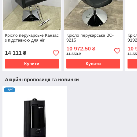
Крісло перукарське Канзас
Крісло перукарське BC-
Кріс
з підставкою для ніг
9215
919
10 972,50
10 
₴
14 111
₴
11 550 ₴
11 55
Купити
Купити
Акційні пропозиції та новинки
–5%