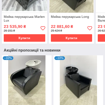
Мийка перукарська Marlen
Мийка перукарська Long
Мийк
Lux
Вале
23 535,90
22 881,60
23 
₴
₴
26 151 ₴
25 424 ₴
26 62
Купити
Купити
Акційні пропозиції та новинки
–10%
–10%