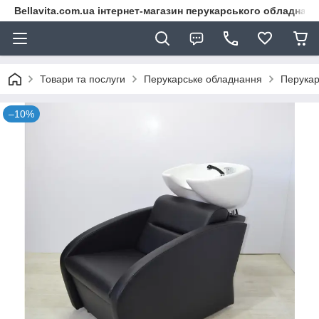
Bellavita.com.ua інтернет-магазин перукарського обладнана
Товари та послуги
Перукарське обладнання
Перукар
–10%