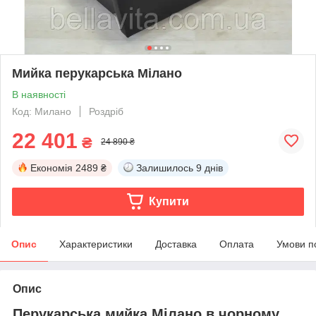
Мийка перукарська Мілано
В наявності
Код: Милано
Роздріб
22 401
₴
24 890 ₴
Економія
2489 ₴
Залишилось
9 днів
Купити
Опис
Характеристики
Доставка
Оплата
Умови п
Опис
Перукарська мийка Мілано в чорному