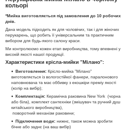
кольорі
*Мийка виготовляється під замовлення до 10 робочих
днів.
Дана модель підходить як для чоловічих, так і для жіночих
перукарень, що робить її універсальним та практичним
вибором для будь-якого салону краси.
Ми контролюємо кожен етап виробництва, тому впевнені у
високій якості нашої продукції.
Характеристики крісла-мийки "Мілано":
Виготовлення:
Крісло-мийка "Мілано"
виготовляється із вологостійкої фанери, паралонового
наповнювача та має оббивку з екошкіри преміу якості
(колір на вибір);
Комплектація:
Керамічна раковина New York (чорна
або біла), комплект сантехніки (змішувач та ручний душ
китайського виробництва),
поворотний механізм раковини;
Підключення води:
нижнє, також можна зробити
бічне або заднє (на ваш вибір)