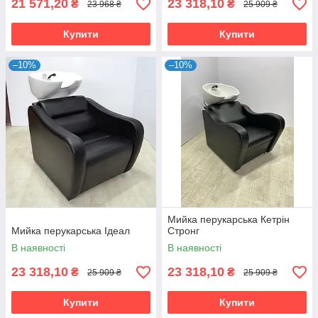
21 571,20
23 318,10
₴
₴
23 968 ₴
25 909 ₴
Купити
Купити
–10%
–10%
Мийка перукарська Кетрін
Мийка перукарська Ідеал
Стронг
В наявності
В наявності
23 318,10
23 318,10
₴
₴
25 909 ₴
25 909 ₴
Купити
Купити