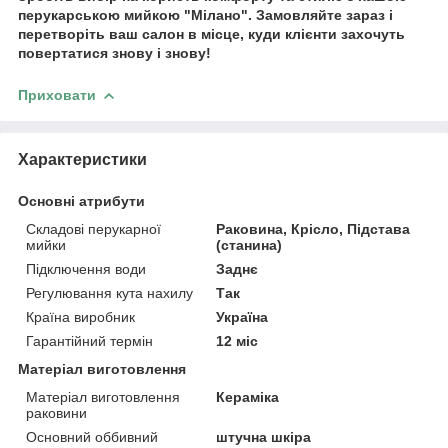
перукарською мийкою "Мілано". Замовляйте зараз і
перетворіть ваш салон в місце, куди клієнти захочуть
повертатися знову і знову!
Приховати
Характеристики
Основні атрибути
Складові перукарної
Раковина, Крісло, Підстава
мийки
(станина)
Підключення води
Заднє
Регулювання кута нахилу
Так
Країна виробник
Україна
Гарантійний термін
12 міс
Матеріал виготовлення
Матеріал виготовлення
Кераміка
раковини
Основний оббивний
штучна шкіра