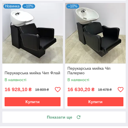
Новинка
–10%
–10%
Перукарська мийка Чіп
Перукарська мийка Чип Флай
Палермо
В наявності
В наявності
16 928,10
16 630,20
₴
₴
18 809 ₴
18 478 ₴
Купити
Купити
Показати ще