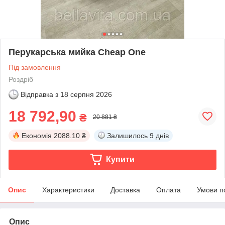
Перукарська мийка Cheap One
Під замовлення
Роздріб
Відправка з
18 серпня 2026
18 792,90
₴
20 881 ₴
Економія
2088.10 ₴
Залишилось
9 днів
Купити
Опис
Характеристики
Доставка
Оплата
Умови п
Опис