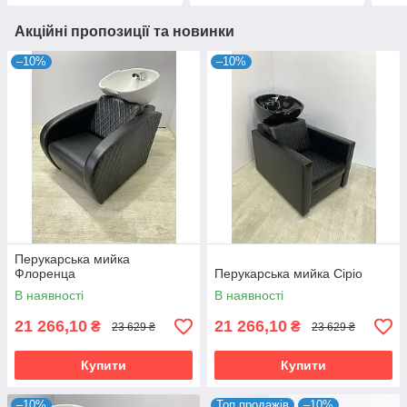
Акційні пропозиції та новинки
–10%
–10%
Перукарська мийка
Флоренца
Перукарська мийка Сіріо
В наявності
В наявності
21 266,10
21 266,10
₴
₴
23 629 ₴
23 629 ₴
Купити
Купити
–10%
Топ продажів
–10%