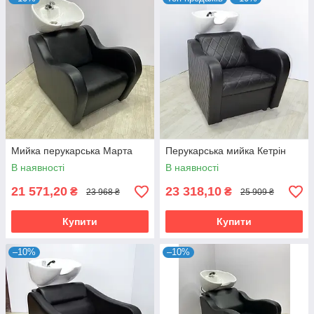
Мийка перукарська Марта
Перукарська мийка Кетрін
В наявності
В наявності
21 571,20
23 318,10
₴
₴
23 968 ₴
25 909 ₴
Купити
Купити
–10%
–10%