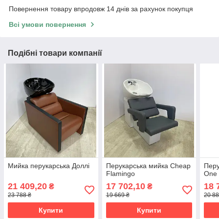
Повернення товару впродовж 14 днів за рахунок покупця
Всі умови повернення
Подібні товари компанії
Мийка перукарська Доллі
Перукарська мийка Cheap
Перу
Flamingo
One
21 409,20
17 702,10
18 
₴
₴
23 788 ₴
19 669 ₴
20 88
Купити
Купити