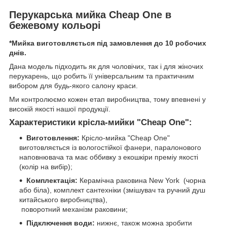
Перукарська мийка Cheap One в
бежевому кольорі
*Мийка виготовляється під замовлення до 10 робочих
днів.
Дана модель підходить як для чоловічих, так і для жіночих
перукарень, що робить її універсальним та практичним
вибором для будь-якого салону краси.
Ми контролюємо кожен етап виробництва, тому впевнені у
високій якості нашої продукції.
Характеристики крісла-мийки "Cheap One":
Виготовлення:
Крісло-мийка "Cheap One"
виготовляється із вологостійкої фанери, паралонового
наповнювача та має оббивку з екошкіри преміу якості
(колір на вибір);
Комплектація:
Керамічна раковина New York (чорна
або біла), комплект сантехніки (змішувач та ручний душ
китайського виробництва),
поворотний механізм раковини;
Підключення води:
нижнє, також можна зробити