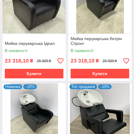
Мийка перукарська Кетрін
Мийка перукарська Ідеал
Стронг
В наявності
В наявності
23 318,10
23 318,10
₴
₴
25 909 ₴
25 909 ₴
Купити
Купити
Новинка
–10%
Топ продажів
–10%