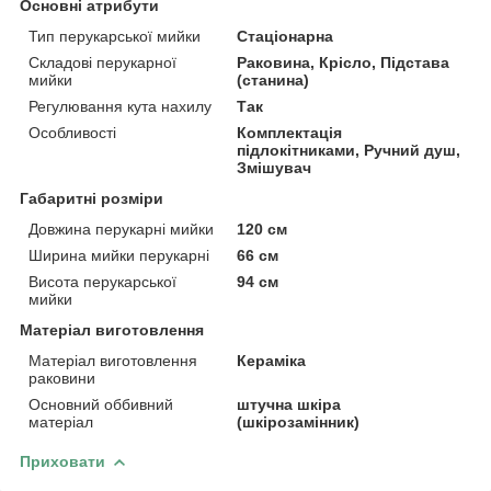
Основні атрибути
Тип перукарської мийки
Стаціонарна
Складові перукарної
Раковина, Крісло, Підстава
мийки
(станина)
Регулювання кута нахилу
Так
Особливості
Комплектація
підлокітниками, Ручний душ,
Змішувач
Габаритні розміри
Довжина перукарні мийки
120 см
Ширина мийки перукарні
66 см
Висота перукарської
94 см
мийки
Матеріал виготовлення
Матеріал виготовлення
Кераміка
раковини
Основний оббивний
штучна шкіра
матеріал
(шкірозамінник)
Приховати