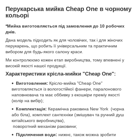
Перукарська мийка Cheap One в чорному
кольорі
*Мийка виготовляється під замовлення до 10 робочих
днів.
Дана модель підходить як для чоловічих, так і для жіночих
перукарень, що робить її універсальним та практичним
вибором для будь-якого салону краси.
Ми контролюємо кожен етап виробництва, тому впевнені у
високій якості нашої продукції.
Характеристики крісла-мийки "Cheap One":
Виготовлення:
Крісло-мийка "Cheap One"
виготовляється із вологостійкої фанери, паралонового
наповнювача та має оббивку з екошкіри преміу якості
(колір на вибір);
Комплектація:
Керамічна раковина New York (чорна
або біла), комплект сантехніки (змішувач та ручний душ
китайського виробництва),
поворотний механізм раковини;
Підключення води:
нижнє, також можна зробити