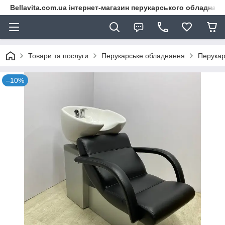
Bellavita.com.ua інтернет-магазин перукарського обладнана
Товари та послуги
Перукарське обладнання
Перукар
–10%