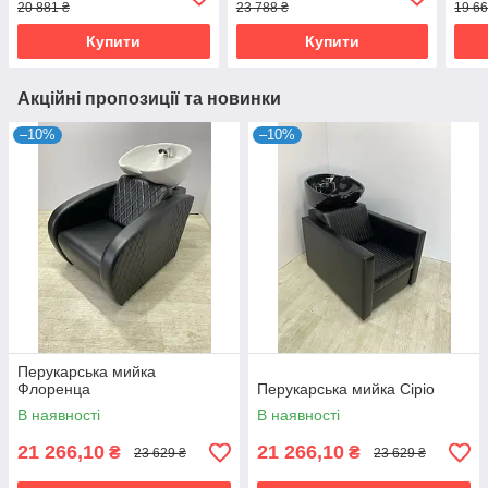
20 881 ₴
23 788 ₴
19 66
Купити
Купити
Акційні пропозиції та новинки
–10%
–10%
Перукарська мийка
Флоренца
Перукарська мийка Сіріо
В наявності
В наявності
21 266,10
21 266,10
₴
₴
23 629 ₴
23 629 ₴