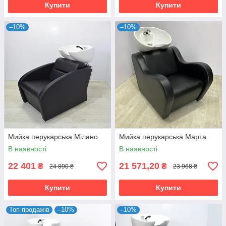
Купити
Купити
–10%
–10%
Мийка перукарська Мілано
Мийка перукарська Марта
В наявності
В наявності
22 401
21 571,20
₴
₴
24 890 ₴
23 968 ₴
Купити
Купити
Топ продажів
–10%
–10%