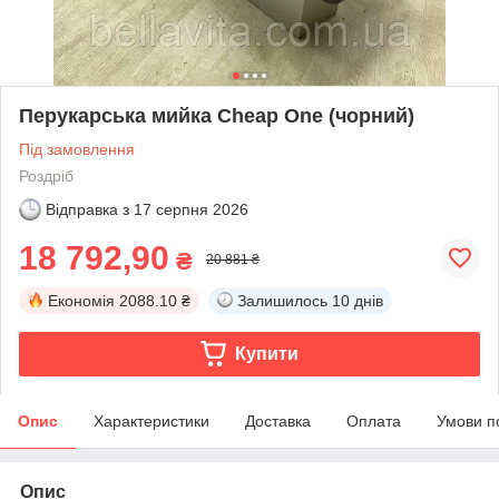
Перукарська мийка Cheap One (чорний)
Під замовлення
Роздріб
Відправка з
17 серпня 2026
18 792,90
₴
20 881 ₴
Економія
2088.10 ₴
Залишилось
10 днів
Купити
Опис
Характеристики
Доставка
Оплата
Умови п
Опис