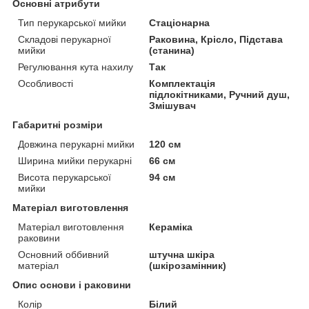
Основні атрибути
Тип перукарської мийки
Стаціонарна
Складові перукарної
Раковина, Крісло, Підстава
мийки
(станина)
Регулювання кута нахилу
Так
Особливості
Комплектація
підлокітниками, Ручний душ,
Змішувач
Габаритні розміри
Довжина перукарні мийки
120 см
Ширина мийки перукарні
66 см
Висота перукарської
94 см
мийки
Матеріал виготовлення
Матеріал виготовлення
Кераміка
раковини
Основний оббивний
штучна шкіра
матеріал
(шкірозамінник)
Опис основи і раковини
Колір
Білий