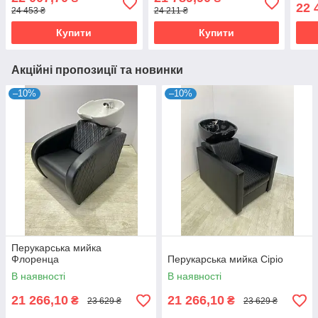
22 
24 453 ₴
24 211 ₴
Купити
Купити
Акційні пропозиції та новинки
–10%
–10%
Перукарська мийка
Флоренца
Перукарська мийка Сіріо
В наявності
В наявності
21 266,10
21 266,10
₴
₴
23 629 ₴
23 629 ₴