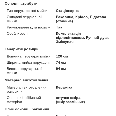
Основні атрибути
Тип перукарської мийки
Стаціонарна
Складові перукарної
Раковина, Крісло, Підстава
мийки
(станина)
Регулювання кута нахилу
Так
Особливості
Комплектація
підлокітниками, Ручний душ,
Змішувач
Габаритні розміри
Довжина перукарні мийки
120 см
Ширина мийки перукарні
74 см
Висота перукарської
94 см
мийки
Матеріал виготовлення
Матеріал виготовлення
Кераміка
раковини
Основний оббивний
штучна шкіра
матеріал
(шкірозамінник)
Опис основи і раковини