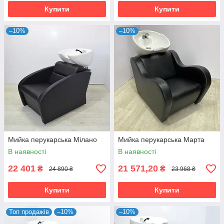
Купити
Купити
–10%
–10%
Мийка перукарська Мілано
Мийка перукарська Марта
В наявності
В наявності
22 401
21 571,20
₴
₴
24 890 ₴
23 968 ₴
Купити
Купити
Топ продажів
–10%
–10%