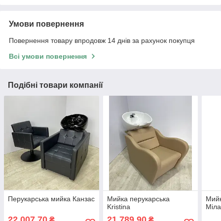
Умови повернення
Повернення товару впродовж 14 днів за рахунок покупця
Всі умови повернення
Подібні товари компанії
Перукарська мийка Канзас
Мийка перукарська
Мийк
Kristina
Міл
22 007,70
21 789,90
₴
₴