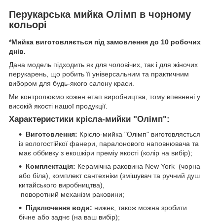
Перукарська мийка Олімп в чорному
кольорі
*Мийка виготовляється під замовлення до 10 робочих
днів.
Дана модель підходить як для чоловічих, так і для жіночих
перукарень, що робить її універсальним та практичним
вибором для будь-якого салону краси.
Ми контролюємо кожен етап виробництва, тому впевнені у
високій якості нашої продукції.
Характеристики крісла-мийки "Олімп":
Виготовлення:
Крісло-мийка "Олімп" виготовляється
із вологостійкої фанери, паралонового наповнювача та
має оббивку з екошкіри преміу якості (колір на вибір);
Комплектація:
Керамічна раковина New York (чорна
або біла), комплект сантехніки (змішувач та ручний душ
китайського виробництва),
поворотний механізм раковини;
Підключення води:
нижнє, також можна зробити
бічне або заднє (на ваш вибір);