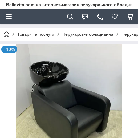
Bellavita.com.ua інтернет-магазин перукарського обладнана
Товари та послуги
Перукарське обладнання
Перукар
–10%