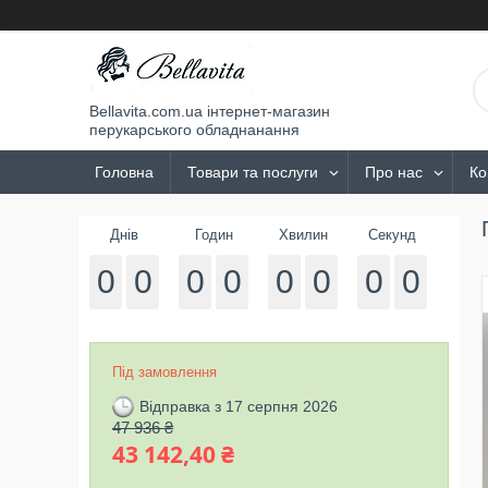
Bellavita.com.ua інтернет-магазин
перукарського обладнанання
Головна
Товари та послуги
Про нас
Ко
Днів
Годин
Хвилин
Секунд
0
0
0
0
0
0
0
0
Під замовлення
Відправка з 17 серпня 2026
47 936 ₴
43 142,40 ₴