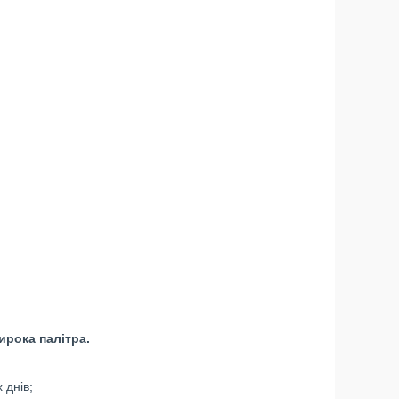
ирока палітра.
 днів;