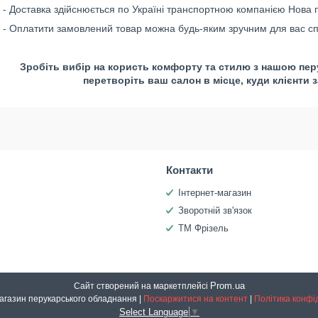
- Доставка здійснюється по Україні транспортною компанією Нова п
- Оплатити замовлений товар можна будь-яким зручним для вас сп
Зробіть вибір на користь комфорту та стилю з нашою пер
перетворіть ваш салон в місце, куди клієнти 
Контакти
Інтернет-магазин
Зворотній зв'язок
ТМ Фрізель
Prom.ua
Сайт створений на маркетплейсі
Інтернет-магазин перукарського обладнання |
Поскаржитися на контент
|
Політика конфі
Select Language
▼