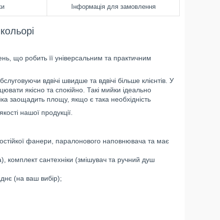
ки
Інформація для замовлення
кольорі
рень, що робить її універсальним та практичним
слуговуючи вдвічі швидше та вдвічі більше клієнтів. У
цювати якісно та спокійно. Такі мийки ідеально
ийка заощадить площу, якщо є така необхідність
кості нашої продукції.
огостійкої фанери, паралонового наповнювача та має
), комплект сантехніки (змішувач та ручний душ
днє (на ваш вибір);