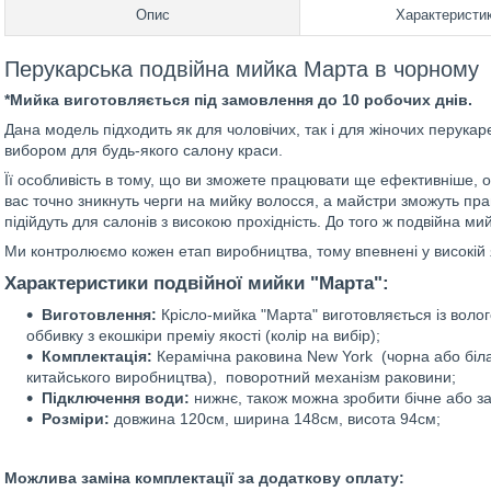
Опис
Характеристи
Перукарська подвійна мийка Марта в чорному 
*Мийка виготовляється під замовлення до 10 робочих днів.
Дана модель підходить як для чоловічих, так і для жіночих перука
вибором для будь-якого салону краси.
Її особливість в тому, що ви зможете працювати ще ефективніше, об
вас точно зникнуть черги на мийку волосся, а майстри зможуть пра
підійдуть для салонів з високою прохідність. До того ж подвійна м
Ми контролюємо кожен етап виробництва, тому впевнені у високій я
Характеристики подвійної мийки "Марта":
Виготовлення:
Крісло-мийка "Марта" виготовляється із вол
оббивку з екошкіри преміу якості (колір на вибір);
Комплектація:
Керамічна раковина New York (чорна або біла
китайського виробництва), поворотний механізм раковини;
Підключення води:
нижнє, також можна зробити бічне або за
Розміри:
довжина 120см, ширина 148см, висота 94см;
Можлива заміна комплектації за додаткову оплату: