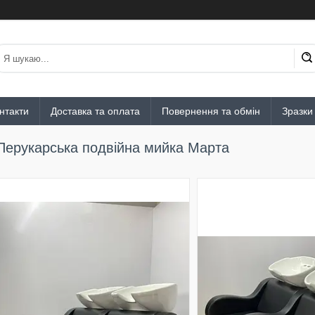
нтакти
Доставка та оплата
Повернення та обмін
Зразки
Перукарська подвійна мийка Марта