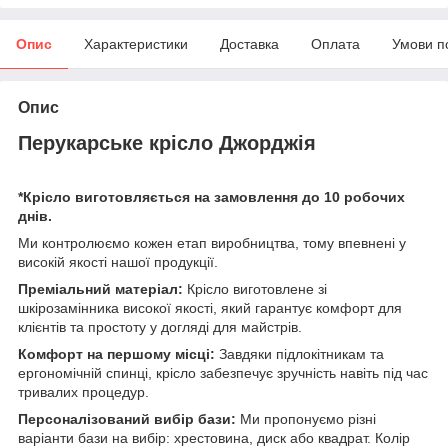
Опис
Характеристики
Доставка
Оплата
Умови п
Опис
Перукарське крісло Джорджія
*Крісло виготовляється на замовлення до 10 робочих
днів.
Ми контролюємо кожен етап виробництва, тому впевнені у
високій якості нашої продукції.
Преміальний матеріал:
Крісло виготовлене зі
шкірозамінника високої якості, який гарантує комфорт для
клієнтів та простоту у догляді для майстрів.
Комфорт на першому місці:
Завдяки підлокітникам та
ергономічній спинці, крісло забезпечує зручність навіть під час
тривалих процедур.
Персоналізований вибір бази:
Ми пропонуємо різні
варіанти бази на вибір: хрестовина, диск або квадрат. Колір