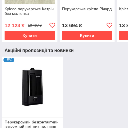
Крісло перукарське Кетрін
Перукарське крісло Річард
Кріс
без малюнка
12 123
13 694
13 
₴
₴
13 467 ₴
Купити
Купити
Акційні пропозиції та новинки
–5%
Перукарський безконтактний
вакуумний смітник-пилосос