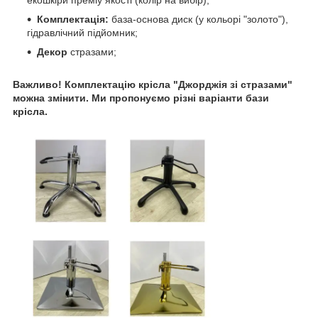
екошкіри преміу якості (колір на вибір);
Комплектація:
база-основа диск (у кольорі "золото"),
гідравлічний підйомник;
Декор
стразами;
Важливо! Комплектацію крісла "Джорджія зі стразами"
можна змінити. Ми пропонуємо різні варіанти бази
крісла.