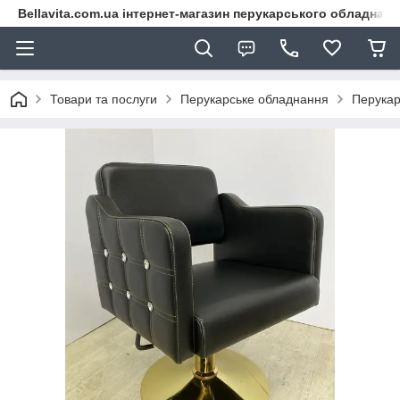
Bellavita.com.ua інтернет-магазин перукарського обладнана
Товари та послуги
Перукарське обладнання
Перукар