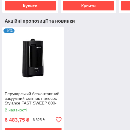
Купити
Купити
Акційні пропозиції та новинки
–5%
Перукарський безконтактний
вакуумний смітник-пилосос
Stylance FAST SWEEP 800-
002 | Автоматичний пилосос
В наявності
для збору сміття з
6 483,75
₴
6 825 ₴