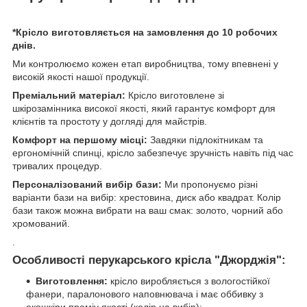
*Крісло виготовляється на замовлення до 10 робочих
днів.
Ми контролюємо кожен етап виробництва, тому впевнені у
високій якості нашої продукції.
Преміальний матеріал:
Крісло виготовлене зі
шкірозамінника високої якості, який гарантує комфорт для
клієнтів та простоту у догляді для майстрів.
Комфорт на першому місці:
Завдяки підлокітникам та
ергономічній спинці, крісло забезпечує зручність навіть під час
тривалих процедур.
Персоналізований вибір бази:
Ми пропонуємо різні
варіанти бази на вибір: хрестовина, диск або квадрат. Колір
бази також можна вибрати на ваш смак: золото, чорний або
хромований.
.
Особливості перукарського крісла "Джорджія":
Виготовлення:
крісло виробляється з вологостійкої
фанери, паралонового наповнювача і має оббивку з