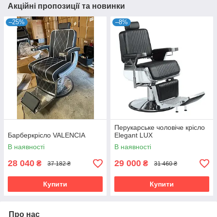
Акційні пропозиції та новинки
–25%
–8%
Перукарське чоловіче крісло
Барберкрісло VALENCIA
Elegant LUX
В наявності
В наявності
28 040
29 000
₴
₴
37 182 ₴
31 460 ₴
Купити
Купити
Про нас