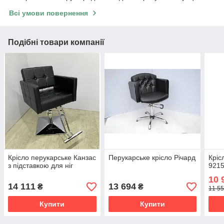
Всі умови повернення
Подібні товари компанії
Крісло перукарське Канзас
Перукарське крісло Річард
Кріс
з підставкою для ніг
921
10 
14 111
13 694
₴
₴
11 55
Купити
Купити