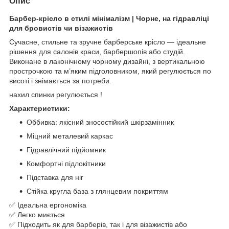
Опис
Барбер-крісло в стилі мінімалізм | Чорне, на гідравліці
для бровистів чи візажистів
Сучасне, стильне та зручне барберське крісло — ідеальне
рішення для салонів краси, барбершопів або студій.
Виконане в лаконічному чорному дизайні, з вертикальною
прострочкою та м’яким підголовником, який регулюється по
висоті і знімається за потреби.
нахил спинки регулюється !
Характеристики:
Оббивка: якісний зносостійкий шкірзамінник
Міцний металевий каркас
Гідравлічний підйомник
Комфортні підлокітники
Підставка для ніг
Стійка кругла база з глянцевим покриттям
✅ Ідеальна ергономіка
✅ Легко миється
✅ Підходить як для барберів, так і для візажистів або