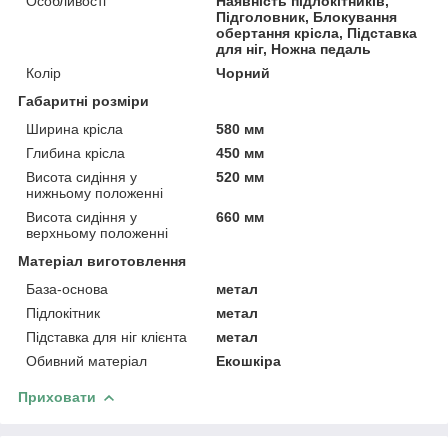
Особливості
Наявність підлокітників,
Підголовник, Блокування
обертання крісла, Підставка
для ніг, Ножна педаль
Колір
Чорний
Габаритні розміри
Ширина крісла
580 мм
Глибина крісла
450 мм
Висота сидіння у
520 мм
нижньому положенні
Висота сидіння у
660 мм
верхньому положенні
Матеріал виготовлення
База-основа
метал
Підлокітник
метал
Підставка для ніг клієнта
метал
Обивний матеріал
Екошкіра
Приховати