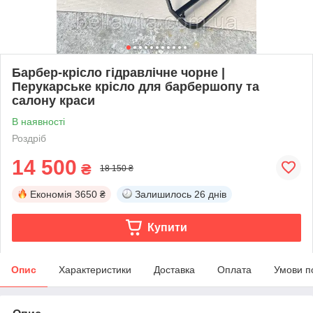
Барбер-крісло гідравлічне чорне |
Перукарське крісло для барбершопу та
салону краси
В наявності
Роздріб
14 500
₴
18 150 ₴
Економія
3650 ₴
Залишилось
26 днів
Купити
Опис
Характеристики
Доставка
Оплата
Умови п