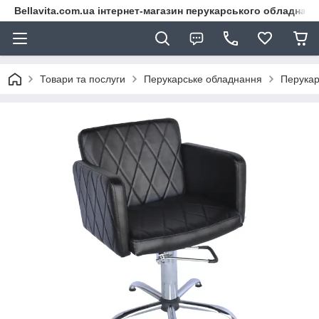
Bellavita.com.ua інтернет-магазин перукарського обладнана
Товари та послуги
Перукарське обладнання
Перукар