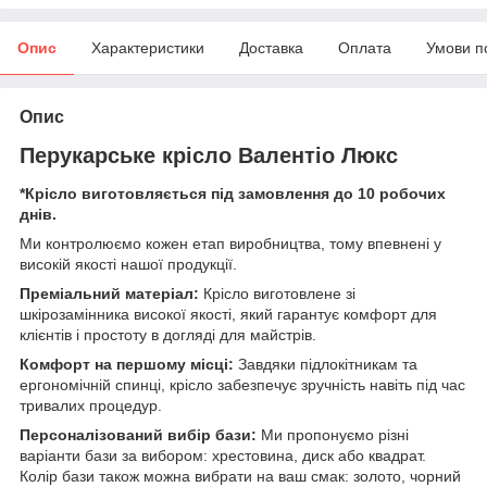
Опис
Характеристики
Доставка
Оплата
Умови п
Опис
Перукарське крісло Валентіо Люкс
*Крісло виготовляється під замовлення до 10 робочих
днів.
Ми контролюємо кожен етап виробництва, тому впевнені у
високій якості нашої продукції.
Преміальний матеріал:
Крісло виготовлене зі
шкірозамінника високої якості, який гарантує комфорт для
клієнтів і простоту в догляді для майстрів.
Комфорт на першому місці:
Завдяки підлокітникам та
ергономічній спинці, крісло забезпечує зручність навіть під час
тривалих процедур.
Персоналізований вибір бази:
Ми пропонуємо різні
варіанти бази за вибором: хрестовина, диск або квадрат.
Колір бази також можна вибрати на ваш смак: золото, чорний