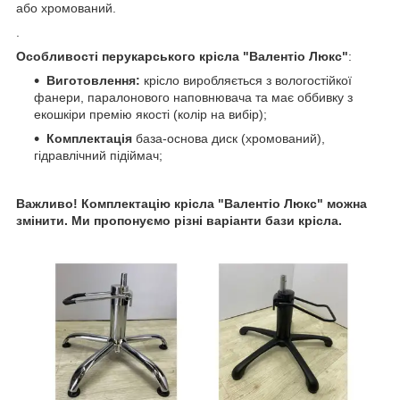
або хромований.
.
Особливості перукарського крісла "Валентіо Люкс"
:
Виготовлення:
крісло виробляється з вологостійкої
фанери, паралонового наповнювача та має оббивку з
екошкіри премію якості (колір на вибір);
Комплектація
база-основа диск (хромований),
гідравлічний підіймач;
Важливо! Комплектацію крісла "Валентіо Люкс" можна
змінити. Ми пропонуємо різні варіанти бази
крісла.