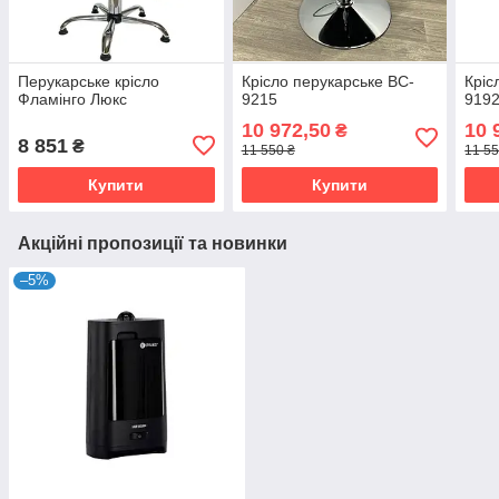
Перукарське крісло
Крісло перукарське BC-
Кріс
Фламінго Люкс
9215
919
10 972,50
10 
₴
8 851
₴
11 550 ₴
11 55
Купити
Купити
Акційні пропозиції та новинки
–5%