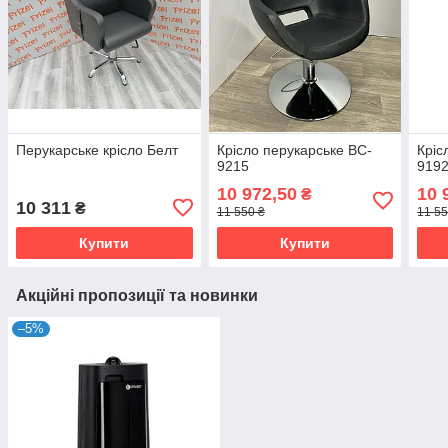
Перукарське крісло Белт
Крісло перукарське BC-
Кріс
9215
919
10 972,50
10 
₴
10 311
₴
11 550 ₴
11 55
Купити
Купити
Акційні пропозиції та новинки
–5%