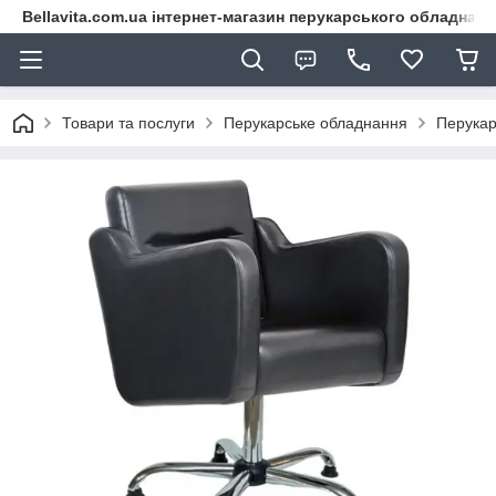
Bellavita.com.ua інтернет-магазин перукарського обладнана
Товари та послуги
Перукарське обладнання
Перукар