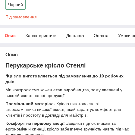
Чорний
Під замовлення
Опис
Характеристики
Доставка
Оплата
Умови п
Опис
Перукарське крісло Стенлі
*Крісло виготовляється під замовлення до 10 робочих
днів.
Ми контролюємо кожен етап виробництва, тому впевнені у
високій якості нашої продукції.
Преміальний матеріал:
Крісло виготовлене зі
шкірозамінника високої якості, який гарантує комфорт для
клієнтів і простоту в догляді для майстрів.
Комфорт на першому місці:
Завдяки підлокітникам та
ергономічній спинці, крісло забезпечує зручність навіть під час
тривалих процедур.