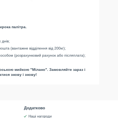
ирока палітра.
 днів;
ошта (вантажне відділення від 200кг);
особом (розрахунковий рахунок або післяплата);
рською мийкою "Мілано". Замовляйте зараз і
тися знову і знову!
Додатково
Наші нагороди