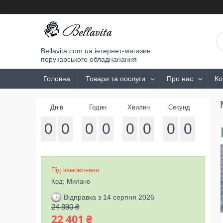
Bellavita.com.ua інтернет-магазин
перукарського обладнанання
Головна
Товари та послуги
Про нас
Ко
Днів
Годин
Хвилин
Секунд
0
0
0
0
0
0
0
0
Під замовлення
Код:
Милано
Відправка з 14 серпня 2026
24 890 ₴
22 401 ₴