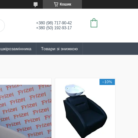
Кошик
+380 (98) 717-90-42
+380 (50) 192-93-17
 шкірозамінника
Товари зі знижкою
–10%