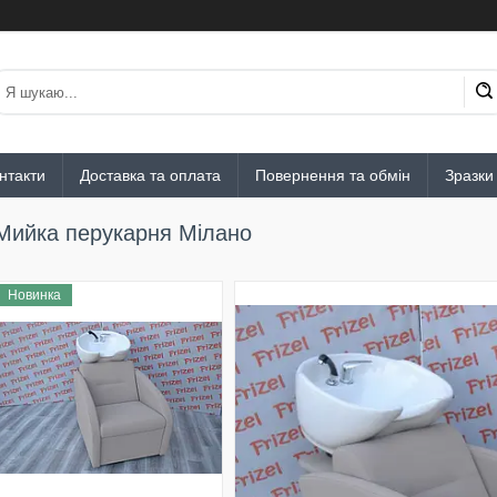
нтакти
Доставка та оплата
Повернення та обмін
Зразки
Мийка перукарня Мілано
Новинка