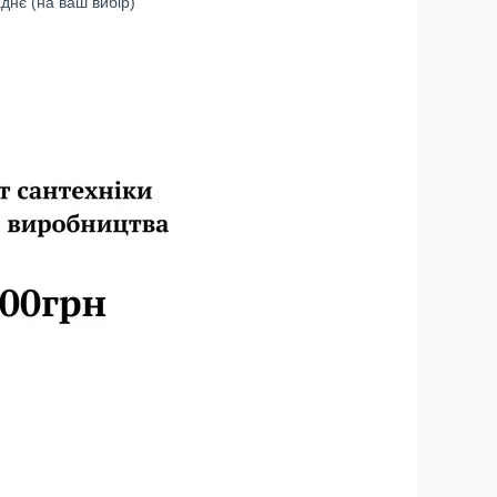
днє (на ваш вибір)