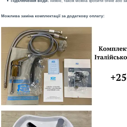
Підключення води:
нижнє, також можна зробити бічне або за
Можлива заміна комплектації за додаткову оплату: