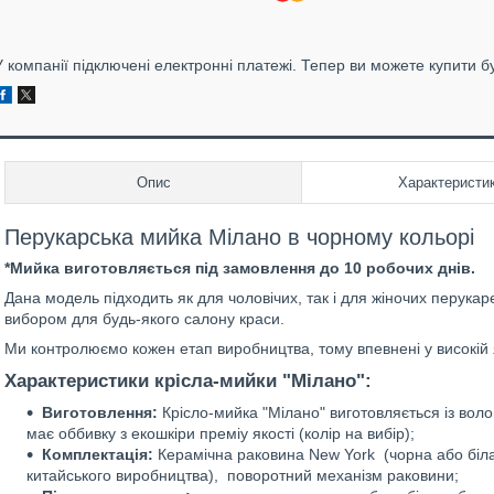
У компанії підключені електронні платежі. Тепер ви можете купити б
Опис
Характеристи
Перукарська мийка Мілано в чорному кольорі
*Мийка виготовляється під замовлення до 10 робочих днів.
Дана модель підходить як для чоловічих, так і для жіночих перука
вибором для будь-якого салону краси.
Ми контролюємо кожен етап виробництва, тому впевнені у високій я
Характеристики крісла-мийки "Мілано":
Виготовлення:
Крісло-мийка "Мілано" виготовляється із вол
має оббивку з екошкіри преміу якості (колір на вибір);
Комплектація:
Керамічна раковина New York (чорна або біла
китайського виробництва), поворотний механізм раковини;