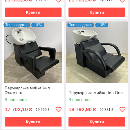
Купити
Купити
Топ продажів
–10%
Топ продажів
–10%
Перукарська мийка Чип
Фламінго
Перукарська мийка Чип One
В наявності
В наявності
17 702,10
18 792,90
₴
₴
19 669 ₴
20 881 ₴
Купити
Купити