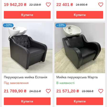
19 942,20
22 401
₴
₴
22 158 ₴
24 890 ₴
Купити
Купити
–10%
–10%
Перукарська мийка Еспанія
Мийка перукарська Марта
Під замовлення
В наявності
21 789,90
21 571,20
₴
₴
24 211 ₴
23 968 ₴
Купити
Купити