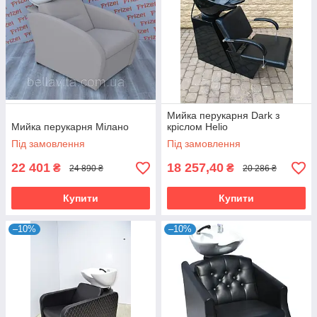
Мийка перукарня Dark з
Мийка перукарня Мілано
кріслом Helio
Під замовлення
Під замовлення
22 401
18 257,40
₴
₴
24 890 ₴
20 286 ₴
Купити
Купити
–10%
–10%