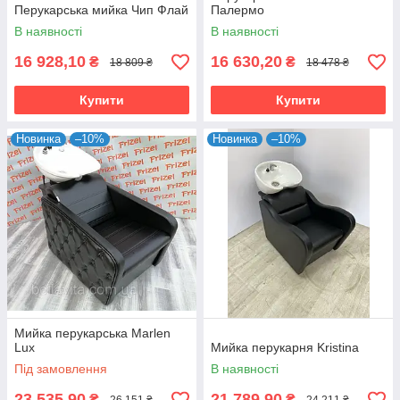
Перукарська мийка Чип Флай
Палермо
В наявності
В наявності
16 928,10
16 630,20
₴
₴
18 809 ₴
18 478 ₴
Купити
Купити
Новинка
–10%
Новинка
–10%
Мийка перукарська Marlen
Lux
Мийка перукарня Kristina
Під замовлення
В наявності
23 535,90
21 789,90
₴
₴
26 151 ₴
24 211 ₴