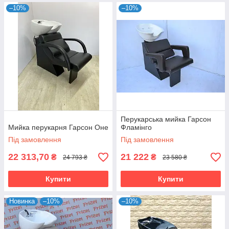
–10%
–10%
Перукарська мийка Гарсон
Мийка перукарня Гарсон Оне
Фламінго
Під замовлення
Під замовлення
22 313,70
21 222
₴
₴
24 793 ₴
23 580 ₴
Купити
Купити
Новинка
–10%
–10%