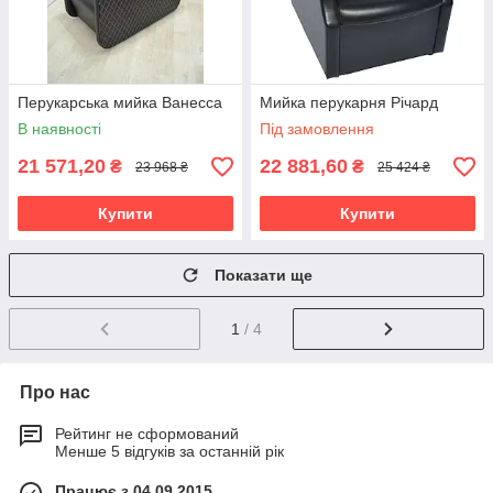
Перукарська мийка Ванесса
Мийка перукарня Річард
В наявності
Під замовлення
21 571,20
22 881,60
₴
₴
23 968 ₴
25 424 ₴
Купити
Купити
Показати ще
1
/ 4
Про нас
Рейтинг не сформований
Менше 5 відгуків за останній рік
Працює з 04.09.2015