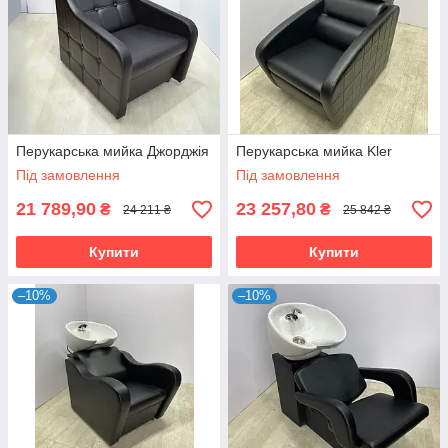
Перукарська мийка Джорджія
Перукарська мийка Kler
Під замовлення
Під замовлення
21 789,90
23 257,80
₴
₴
24 211 ₴
25 842 ₴
Купити
Купити
–10%
–10%