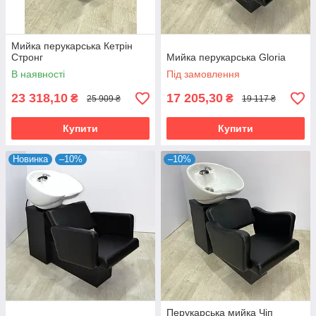
Мийка перукарська Кетрін
Стронг
Мийка перукарська Gloria
В наявності
Під замовлення
23 318,10
17 205,30
₴
₴
25 909 ₴
19 117 ₴
Купити
Купити
Новинка
–10%
–10%
Перукарська мийка Чіп