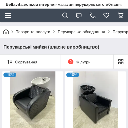
Bellavita.com.ua інтернет-магазин перукарського обладнана
Товари та послуги
Перукарське обладнання
Перукар
Перукарські мийки (власне виробництво)
Сортування
0
Фільтри
–10%
–10%