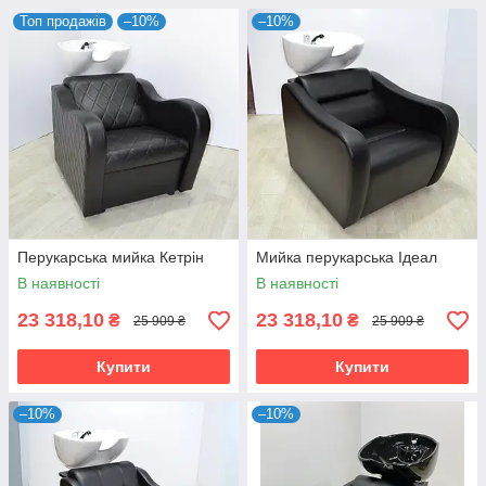
Топ продажів
–10%
–10%
Перукарська мийка Кетрін
Мийка перукарська Ідеал
В наявності
В наявності
23 318,10
23 318,10
₴
₴
25 909 ₴
25 909 ₴
Купити
Купити
–10%
–10%